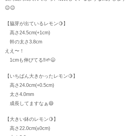
😉😉
【脇芽が出ているレモン🍋】
高さ24.5cm(+1cm)
幹の太さ3.8cm
ええ〜！
1cmも伸びてる‼️🌱😄
【いちばん大きかったレモン🍋】
高さ24.0cm(+0.5cm)
太さ4.0mm
成長してますなぁ😄
【大きい鉢のレモン🍋】
高さ22.0cm(±0cm)