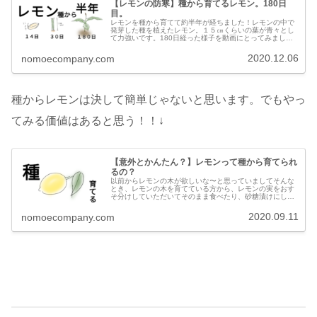
【レモンの防寒】種から育てるレモン。180日
目。
レモンを種から育てて約半年が経ちました！レモンの中で
発芽した種を植えたレモン。１５㎝くらいの葉が青々とし
て力強いです。180日経った様子を動画にとってみまし
た。実際の大きさなどが、わかりやすいと思います！１２
月に入りましたが、レモンは寒さに...
2020.12.06
nomoecompany.com
種からレモンは決して簡単じゃないと思います。でもやっ
てみる価値はあると思う！！↓
【意外とかんたん？】レモンって種から育てられ
るの？
以前からレモンの木が欲しいな〜と思っていましてそんな
とき、レモンの木を育てている方から、レモンの実をおす
そ分けしていただいてそのまま食べたり、砂糖漬けにして
ヨーグルトに入れて食べたんですけど…マイルドな酸味
で、自然な味がして美味！でした(*...
2020.09.11
nomoecompany.com