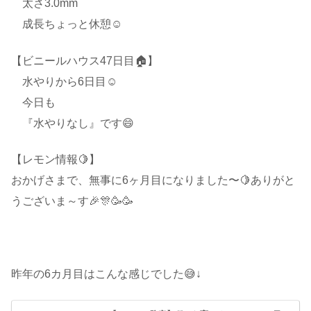
太さ3.0mm
成長ちょっと休憩☺️
【ビニールハウス47日目🏠】
水やりから6日目☺️
今日も
『水やりなし』です😄
【レモン情報🍋】
おかげさまで、無事に6ヶ月目になりました〜🍋ありがと
うございま～す🎉🎊🥳🥳
昨年の6カ月目はこんな感じでした😅↓