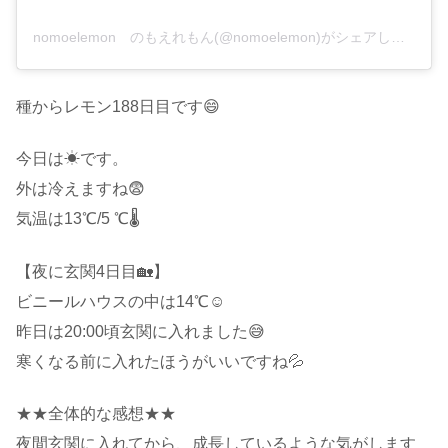
nomoelemon のもえれもん(@nomoelemon)がシェアした投稿
種からレモン188日目です😄
今日は☀です。
外は冷えますね😨
気温は13℃/5 ℃🌡️
【夜に玄関4日目🏡】
ビニールハウスの中は14℃☺️
昨日は20:00頃玄関に入れました😅
寒くなる前に入れたほうがいいですね💦
★★全体的な感想★★
夜間玄関に入れてから、成長しているような気がします