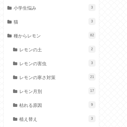
小学生悩み
3
猫
3
種からレモン
82
レモンの土
2
レモンの害虫
3
レモンの寒さ対策
21
レモン月別
17
枯れる原因
9
植え替え
3