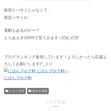
枝切りハサミじゃなくて、
剪定ハサミか。
電動もあるのか〜？
とりあえず100均で見てみますっᕦ(ò_óˇ)ᕤ
ブログランキング参加しています！よろしかったら応援よ
ろしくお願いします(^_-)-☆
にほんブログ村
レモン月別
枯れる原因
シェアする