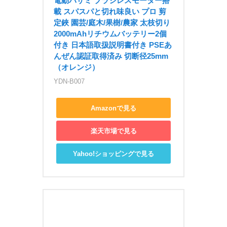
電動バサミ ブラシレスモーター搭
載 スパスパと切れ味良い プロ 剪
定鋏 園芸/庭木/果樹/農家 太枝切り 
2000mAhリチウムバッテリー2個
付き 日本語取扱説明書付き PSEあ
んぜん認証取得済み 切断径25mm
（オレンジ）
YDN-B007
Amazonで見る
楽天市場で見る
Yahoo!ショッピングで見る