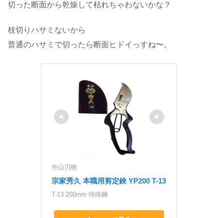
切った断面から乾燥して枯れちゃわないかな？
枝切りハサミないから
普通のハサミで切ったら断面ヒドイっすね〜。
外山刃物
宗家秀久 本職用剪定鋏 YP200 T-13
T-13 200mm 特殊鋼